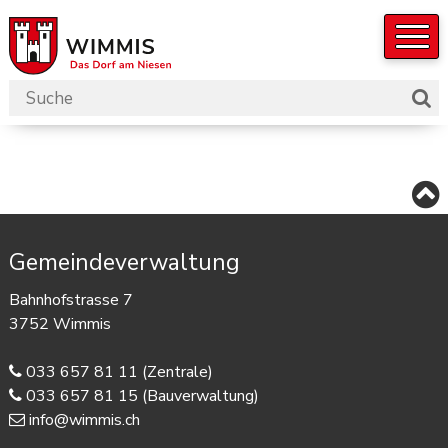
Navigieren in der Gemeinde W
Schnellnavigation
Suchbegriff
Such
Hauptnavigation
Footer
Gemeindeverwaltung
Bahnhofstrasse 7
3752 Wimmis
033 657 81 11
(Zentrale)
033 657 81 15
(Bauverwaltung)
info@wimmis.ch