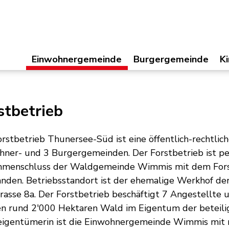
Einwohnergemeinde
Hauptnavigation
Burgergemeinde
Kir
Einwohnergemeinde
Burgergemeinde
K
immis
stbetrieb
rstbetrieb Thunersee-Süd ist eine öffentlich-rechtlic
hner- und 3 Burgergemeinden. Der Forstbetrieb ist pe
menschluss der Waldgemeinde Wimmis mit dem Fors
anden. Betriebsstandort ist der ehemalige Werkhof 
rasse 8a. Der Forstbetrieb beschäftigt 7 Angestellte 
n rund 2'000 Hektaren Wald im Eigentum der beteilig
igentümerin ist die Einwohnergemeinde Wimmis mit r