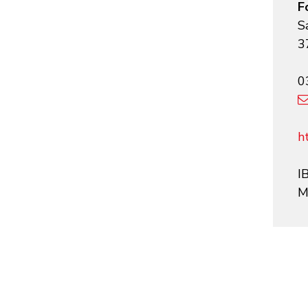
F
S
3
0
ht
I
M