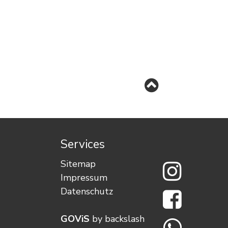
Services
Wimmis a
Sitemap
Impressum
Wimmis a
Datenschutz
Wimmis a
GOViS
by
backslash