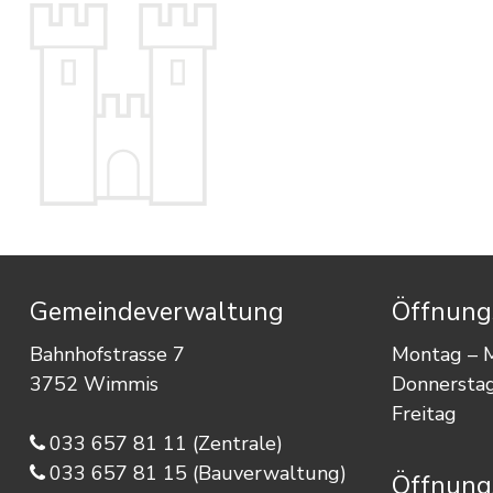
Footer
Gemeindeverwaltung
Öffnung
Bahnhofstrasse 7
Mo
ntag
– 
3752 Wimmis
Do
nnersta
Fr
eitag
033 657 81 11
(Zentrale)
033 657 81 15
(Bauverwaltung)
Öffnung