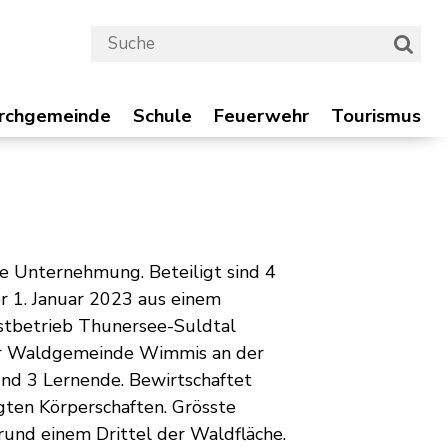
Suchbegriff
Suche 
chgemeinde
Schule
Feuerwehr
Tourismus
irchgemeinde
Schule
Feuerwehr
Tourismus
he Unternehmung. Beteiligt sind 4
r 1. Januar 2023 aus einem
tbetrieb Thunersee-Suldtal
der Waldgemeinde Wimmis an der
und 3 Lernende. Bewirtschaftet
ten Körperschaften. Grösste
und einem Drittel der Waldfläche.