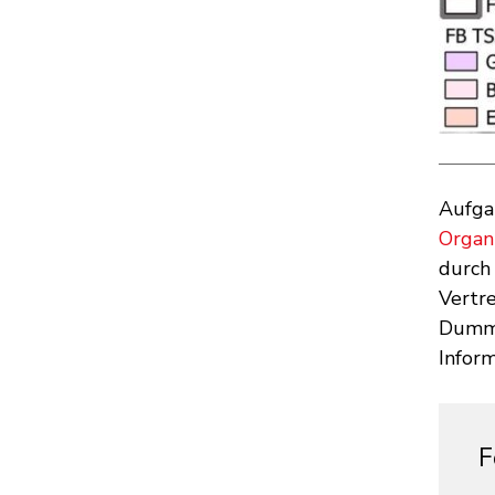
Aufga
Organ
durch
Vertre
Dumme
Infor
F