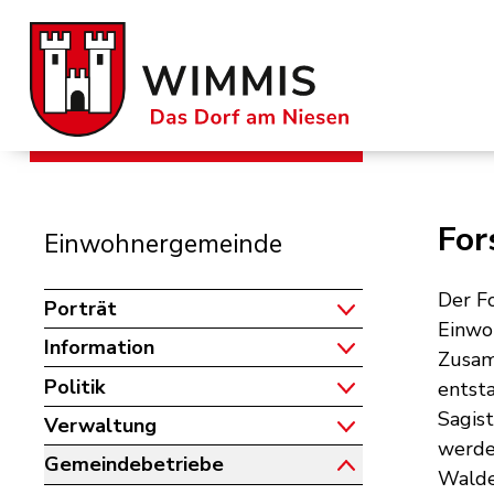
Schnellnavigation
Navigieren in der Gemeinde W
For
Subnavigation
Einwohnergemeinde
Der Fo
Porträt
Einwo
Information
Zusam
Politik
entst
Sagist
Verwaltung
werde
Gemeindebetriebe
Walde