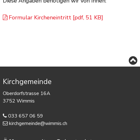
Diese Angaben benötigen wir von Ihnen:
Formular Kircheneintritt [pdf, 51 KB]
Footer
Kirchgemeinde
Oberdorfstrasse 16A
3752 Wimmis
033 657 06 59
kirchgemeinde@wimmis.ch