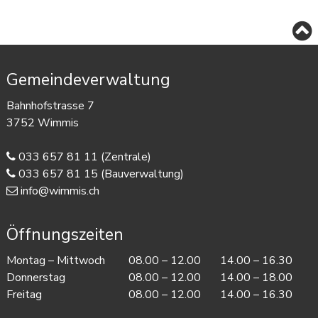
Footer
Gemeindeverwaltung
Bahnhofstrasse 7
3752 Wimmis
033 657 81 11
(Zentrale)
033 657 81 15
(Bauverwaltung)
info@wimmis.ch
Öffnungszeiten
Mo
ntag
– Mi
ttwoch
08.00 – 12.00
14.00 – 16.30
Do
nnerstag
08.00 – 12.00
14.00 – 18.00
Fr
eitag
08.00 – 12.00
14.00 – 16.30