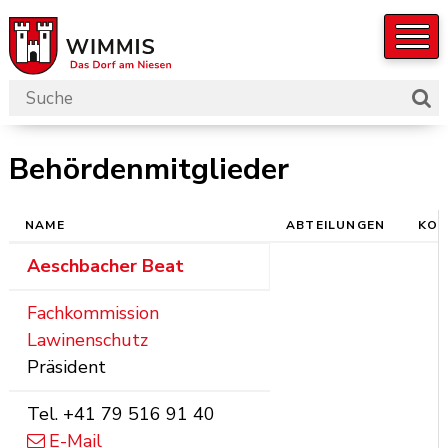
Navigieren in der Gemeinde W
Schnellnavigation
Suchbegriff
Such
Hauptnavigation
Behördenmitglieder
NAME
ABTEILUNGEN
KON
Liste aller Mitarbeitenden
Aeschbacher
Beat
Fachkommission
Lawinenschutz
Präsident
Tel.
+41 79 516 91 40
E-Mail