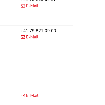
E-Mail
Mobil
+41 79 821 09 00
E-Mail
E-Mail