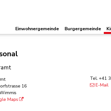
Einwohnergemeinde
Hauptnavigation
Burgergemeinde
Kir
Einwohnergemeinde
Burgergemeinde
K
immis
sonal
ramt
sse
Tel.
+41 3
amt
E-Mail
orfstrasse 16
 Wimmis
gle Maps