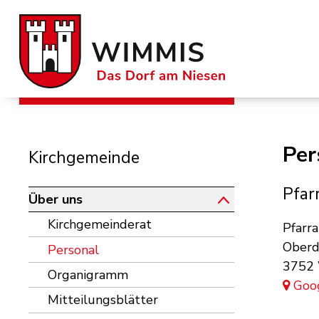
Schnellnavigation
Navigieren in der Gemeinde W
Per
Subnavigation
Kirchgemeinde
Pfar
Über uns
Adre
Kirchgemeinderat
Pfarr
Oberd
Personal
3752
Organigramm
Goo
Mitteilungsblätter