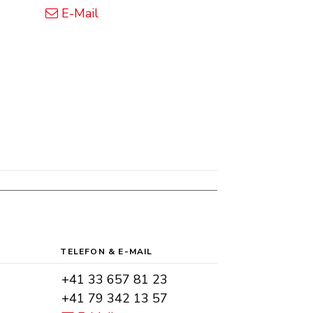
E-Mail
TELEFON &
E-MAIL
Tel.
+41 33 657 81 23
Mobil
+41 79 342 13 57