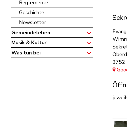
Reglemente
Geschichte
Sekr
Newsletter
Adre
Evang
Gemeindeleben
Wimm
Musik & Kultur
Sekret
Was tun bei
Oberd
3752
Goo
Öffn
jewei
POR