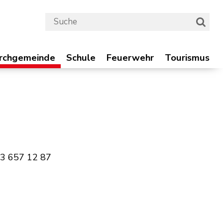
Suchbegriff
Suche 
chgemeinde
Schule
Feuerwehr
Tourismus
irchgemeinde
Schule
Feuerwehr
Tourismus
3 657 12 87