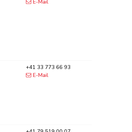
E-Mail
Zentrale
+41 33 773 66 93
E-Mail
on
Mobil
+41 79 519 00 07