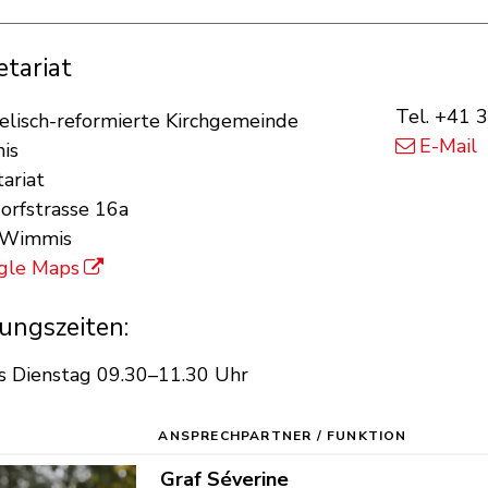
etariat
sse
Tel.
+41 3
elisch-reformierte Kirchgemeinde
E-Mail
is
ariat
orfstrasse 16a
 Wimmis
gle Maps
ungszeiten:
ls Dienstag 09.30–11.30 Uhr
ANSPRECHPARTNER / FUNKTION
TRÄT
Funktion
Graf
Séverine