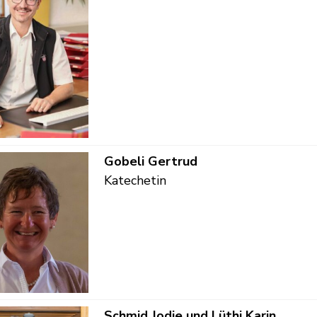
Funktion
Gobeli
Gertrud
Katechetin
Funkti
Schmid Jodie und
Lüthi Karin