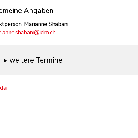
emeine Angaben
ktperson: Marianne Shabani
ianne.shabani@idm.ch
weitere Termine
ndar