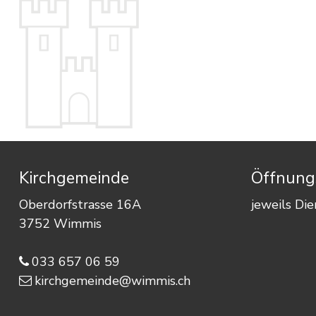
Footer
Kirchgemeinde
Öffnungs
Oberdorfstrasse 16A
jeweils Di
3752 Wimmis
033 657 06 59
kirchgemeinde@wimmis.ch