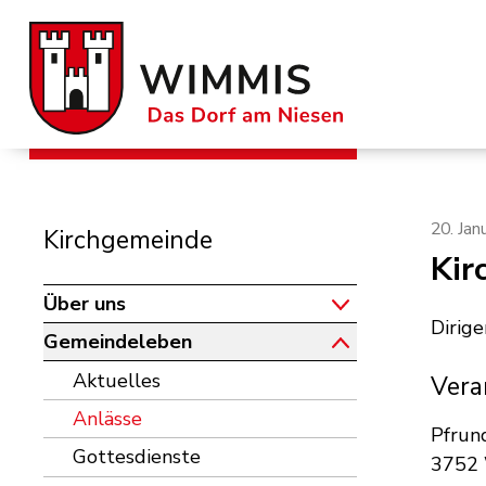
Schnellnavigation
Navigieren in der Gemeinde W
Subnavigation
20. Jan
Kirchgemeinde
Kir
Über uns
Dirige
Gemeindeleben
Aktuelles
Vera
Anlässe
Pfrun
Gottesdienste
3752