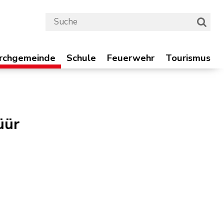
Suchbegriff
Suche 
chgemeinde
Schule
Feuerwehr
Tourismus
irchgemeinde
Schule
Feuerwehr
Tourismus
üür