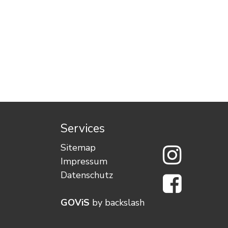
Services
Wimmis a
Sitemap
Impressum
Wimmis a
Datenschutz
GOViS
by
backslash