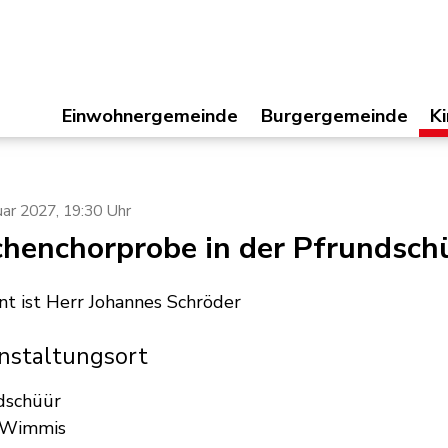
Einwohnergemeinde
Hauptnavigation
Burgergemeinde
Kir
Einwohnergemeinde
Burgergemeinde
K
immis
uar 2027
, 19:30 Uhr
chenchorprobe in der Pfrundsch
nt ist Herr Johannes Schröder
nstaltungsort
dschüür
 Wimmis