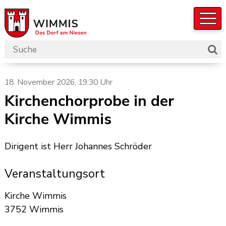
Navigieren in der Gemeinde W
Schnellnavigation
Suchbegriff
Such
Hauptnavigation
18. November 2026
, 19:30 Uhr
Kirchenchorprobe in der
Kirche Wimmis
Dirigent ist Herr Johannes Schröder
Veranstaltungsort
Kirche Wimmis
3752 Wimmis