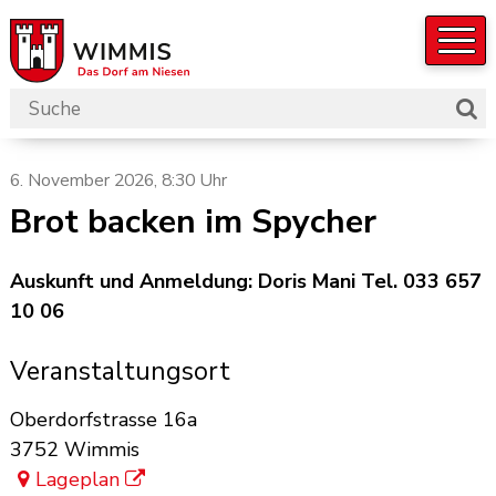
Navigieren in der Gemeinde W
Schnellnavigation
Suchbegriff
Such
Hauptnavigation
6. November 2026
, 8:30 Uhr
Brot backen im Spycher
Auskunft und Anmeldung: Doris Mani Tel. 033 657
10 06
Veranstaltungsort
Oberdorfstrasse 16a
3752 Wimmis
Lageplan