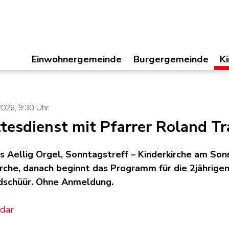
Einwohnergemeinde
Hauptnavigation
Burgergemeinde
Kir
Einwohnergemeinde
Burgergemeinde
K
immis
 2026
, 9:30 Uhr
tesdienst mit Pfarrer Roland Tr
s Aellig Orgel, Sonntagstreff – Kinderkirche am S
irche, danach beginnt das Programm für die 2jährigen 
dschüür. Ohne Anmeldung.
ndar