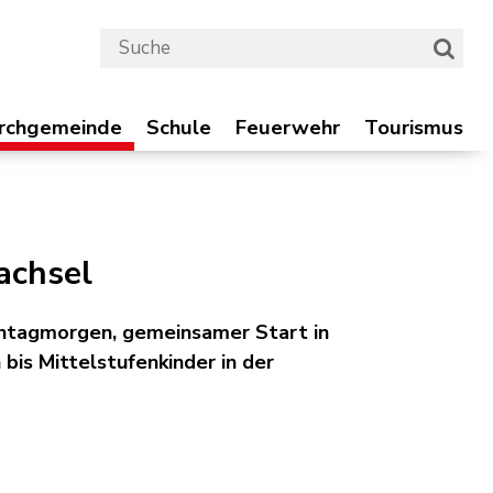
Suchbegriff
Suche 
chgemeinde
Schule
Feuerwehr
Tourismus
irchgemeinde
Schule
Feuerwehr
Tourismus
achsel
onntagmorgen, gemeinsamer Start in
bis Mittelstufenkinder in der