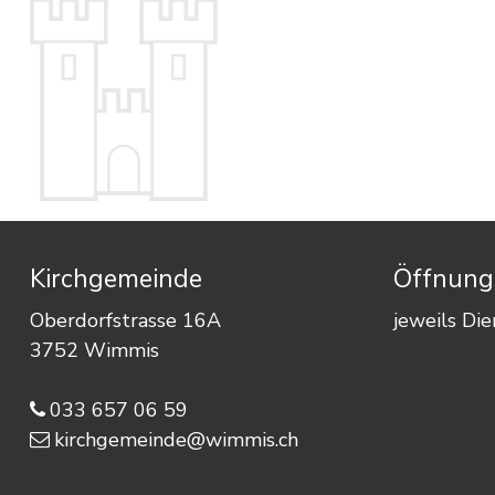
Footer
Kirchgemeinde
Öffnungs
Oberdorfstrasse 16A
jeweils Di
3752 Wimmis
033 657 06 59
kirchgemeinde@wimmis.ch