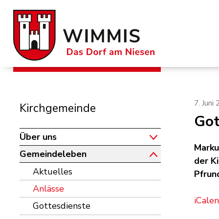
Schnellnavigation
Navigieren in der Gemeinde W
Subnavigation
7. Juni
Kirchgemeinde
Got
Über uns
Marku
Gemeindeleben
der K
Aktuelles
Pfrun
Anlässe
iCale
Gottesdienste