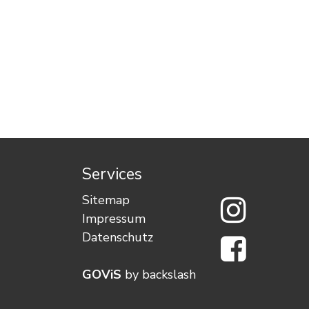
Services
Wimmis a
Sitemap
Impressum
Wimmis a
Datenschutz
GOViS
by
backslash