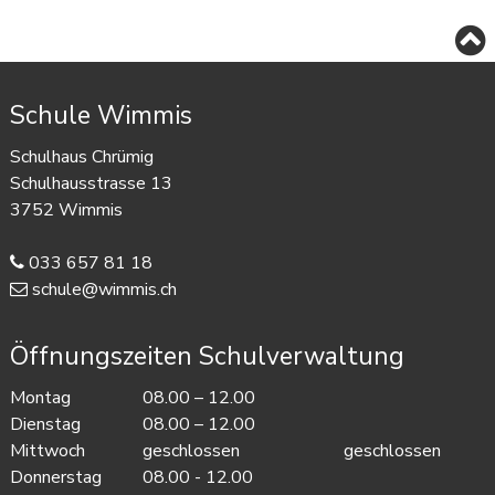
Footer
Schule Wimmis
Schulhaus Chrümig
Schulhausstrasse 13
3752 Wimmis
033 657 81 18
schule@wimmis.ch
Öffnungszeiten Schulverwaltung
Mo
ntag
08.00 – 12.00
Dienstag
08.00 – 12.00
Mittwoch
geschlossen
geschlossen
Do
nnerstag
08.00 - 12.00