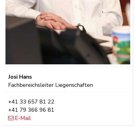
Funktion
Josi
Hans
Fachbereichsleiter Liegenschaften
Tel.
+41 33 657 81 22
Mobil
+41 79 366 96 81
E-Mail