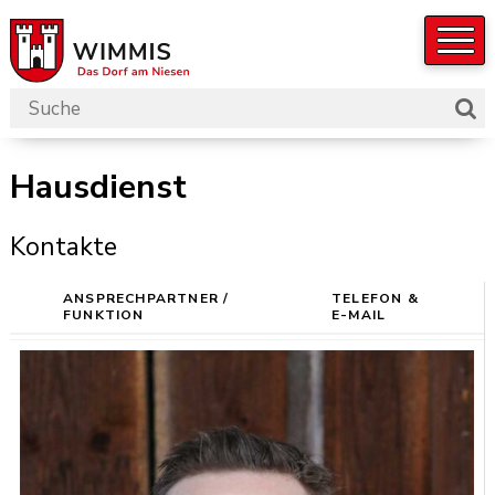
Navigieren in der Gemeinde W
Schnellnavigation
Suchbegriff
Such
Hauptnavigation
Hausdienst
Kontakte
ANSPRECHPARTNER /
TELEFON &
FUNKTION
E-MAIL
PORTRÄT