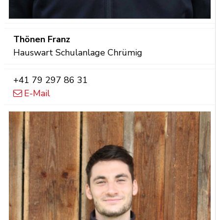
Funktion
Thönen
Franz
Hauswart Schulanlage Chrümig
Mobil
+41 79 297 86 31
E-Mail